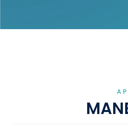
AP
MANE